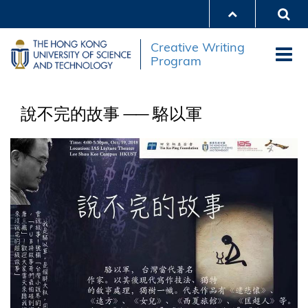
Skip
to
main
Creative Writing
content
Program
說不完的故事 ── 駱以軍