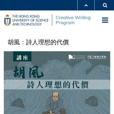
Skip
to
main
Creative Writing
content
Program
胡風：詩人理想的代價