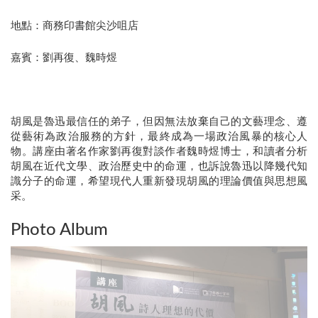
地點：商務印書館尖沙咀店
嘉賓：劉再復、魏時煜
胡風是魯迅最信任的弟子，但因無法放棄自己的文藝理念、遵
從藝術為政治服務的方針，最終成為一場政治風暴的核心人
物。講座由著名作家劉再復對談作者魏時煜博士，和讀者分析
胡風在近代文學、政治歷史中的命運，也訴說魯迅以降幾代知
識分子的命運，希望現代人重新發現胡風的理論價值與思想風
采。
Photo Album